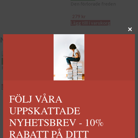
Den förlorade freden
279
kr
Lägg till i varukorg
NYHETER SKÖNLITTERATUR
NYHET
NYHET
Flickan i fönstret
Land
249
kr
269
kr
Lägg till i varukorg
Lägg till i varukorg
FÖLJ VÅRA
UPPSKATTADE
NYHETSBREV - 10%
RABATT PÅ DITT