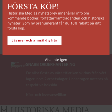
FÖRSTA KÖP!
Historiska Medias nyhetsbrev innehåller info om
kommande böcker, författarframträdanden och historiska
nyheter. Som ny prenumerant får du 10% rabatt på ditt
första köp.
Läs mer och anmäl dig här
Visa inte igen
SNABB ORDERHANTERING
De allra flesta av våra titlar kan skickas från vårt
lager inom 2 arbetsdagar. Undantagen noteras på
respektive boksida.
Köp- och leveransvillkor